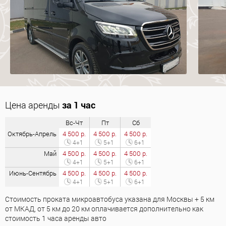
Цена аренды
за 1 час
Вс-Чт
Пт
Сб
Октябрь-Апрель
4 500 р.
4 500 р.
4 500 р.
4+1
5+1
6+1
Май
4 500 р.
4 500 р.
4 500 р.
4+1
5+1
6+1
Июнь-Сентябрь
4 500 р.
4 500 р.
4 500 р.
4+1
5+1
6+1
Стоимость проката микроавтобуса указана для Москвы + 5 км
от МКАД, от 5 км до 20 км оплачивается дополнительно как
стоимость 1 часа аренды авто