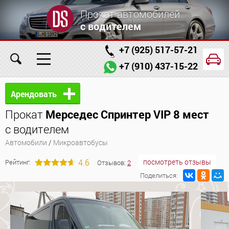
Прокат автомобилей
с водителем
+7 (925) 517-57-21
+7 (910) 437-15-22
Главная
Автомобили
Услуги
Арендовать
Прокат
Мерседес Спринтер VIP 8 мест
Условия аренды
Заказ проката онлайн
с водителем
О компании
Отзывы
Контакты
Автомобили
/
Микроавтобусы
4.6
посмотреть отзывы
Рейтинг:
Отзывов:
2
Поделиться: