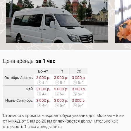
Цена аренды
за 1 час
Вс-Чт
Пт
Сб
Октябрь-Апрель
3 000 р.
3 000 р.
3 000 р.
4+1
5+1
6+1
Май
3 000 р.
3 000 р.
3 000 р.
4+1
5+1
6+1
Июнь-Сентябрь
3 000 р.
3 000 р.
3 300 р.
4+1
5+1
6+1
Стоимость проката микроавтобуса указана для Москвы + 5 км
от МКАД, от 5 км до 20 км оплачивается дополнительно как
стоимость 1 часа аренды авто