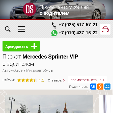
Прокат автомобилей
с водителем
+7 (925) 517-57-21
+7 (910) 437-15-22
Главная
Автомобили
Услуги
Арендовать
Прокат
Mercedes Sprinter VIP
Условия аренды
Заказ проката онлайн
с водителем
О компании
Отзывы
Контакты
Автомобили
/
Микроавтобусы
4.5
посмотреть отзывы
Рейтинг:
Отзывов:
6
Поделиться: