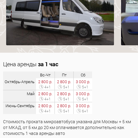
Цена аренды
за 1 час
Вс-Чт
Пт
Сб
Октябрь-Апрель
2 800 р.
2 800 р.
3 000 р.
4+1
5+1
5+1
Май
2 800 р.
2 800 р.
3 000 р.
4+1
5+1
5+1
Июнь-Сентябрь
2 800 р.
2 800 р.
3 000 р.
4+1
5+1
6+1
Стоимость проката микроавтобуса указана для Москвы + 5 км
от МКАД, от 5 км до 20 км оплачивается дополнительно как
стоимость 1 часа аренды авто