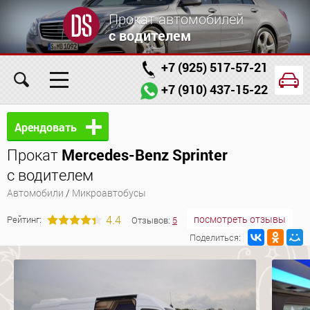
Прокат автомобилей
с водителем
+7 (925) 517-57-21
+7 (910) 437-15-22
Главная
Автомобили
Услуги
Арендовать
Прокат
Mercedes-Benz Sprinter
Условия аренды
Заказ проката онлайн
с водителем
О компании
Отзывы
Контакты
Автомобили
/
Микроавтобусы
4.4
посмотреть отзывы
Рейтинг:
Отзывов:
5
Поделиться: