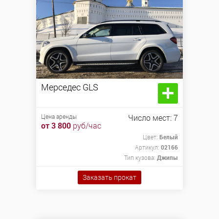
Мерседес GLS
Мерседес GLS
2018 г.в. 7 мест, максимальная комплектация.
Цена аренды
Число мест: 7
от 3 800
руб/час
Цвет:
Белый
Цена аренды
Заказать прокат
Артикул:
02166
от 3 800
руб/час
Тип кузова:
Джипы
Заказать прокат