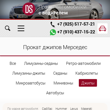
Прокат автомобилей
с водителем
+7 (925) 517-57-21
+7 (910) 437-15-22
Главная
Автомобили
Услуги
Прокат джипов Мерседес
Условия аренды
Заказ проката онлайн
Все
Лимузины-седаны
Ретро-автомобили
О компании
Отзывы
Контакты
Лимузины-джипы
Седаны
Кабриолеты
Микроавтобусы
Минивэны
Джипы
Автобусы
По марке автомобиля:
Cadillac
Hummer
Lexus
Maserati