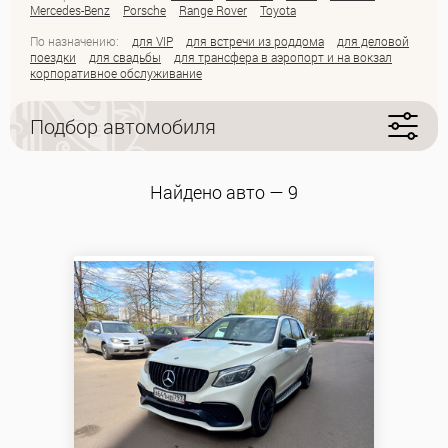
Mercedes-Benz
Porsche
Range Rover
Toyota
По назначению:
для VIP
для встречи из роддома
для деловой
поездки
для свадьбы
для трансфера в аэропорт и на вокзал
корпоративное обслуживание
Подбор автомобиля
Найдено авто — 9