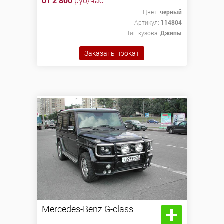
от 2 800
руб/час
Цвет:
черный
Артикул:
114804
Тип кузова:
Джипы
Заказать прокат
Mercedes-Benz G-class
Mercedes-Benz G-class