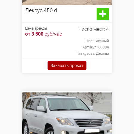
Показать авто
Сбросить
Лексус 450 d
Лексус 450 d
2018 г.в.
Цена аренды
Число мест: 4
от 3 500
руб/час
Цвет:
черный
Цена аренды
Заказать прокат
Артикул:
60004
от 3 500
руб/час
Тип кузова:
Джипы
Заказать прокат