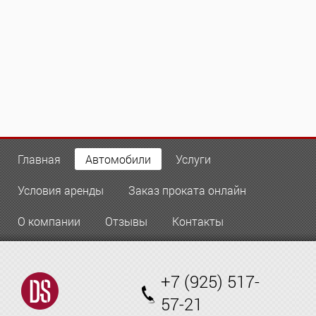
мы умеем находить индивидуальный подход к
нашим заказчикам. Вас будет обслуживать
квалифицированный вежливый водитель,
отлично знающий столицу и ее окрестности.
Если вы хотите заказать этот автомобиль на
свадьбу, позвоните нам по телефону или
напишите онлайн на сайте.
Главная
Автомобили
Услуги
Условия аренды
Заказ проката онлайн
О компании
Отзывы
Контакты
+7 (925) 517-
57-21