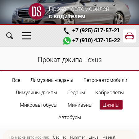
Прокат автомобилей
с водителем
+7 (925) 517-57-21
+7 (910) 437-15-22
Главная
Автомобили
Услуги
Прокат джипа Lexus
Условия аренды
Заказ проката онлайн
Все
Лимузины-седаны
Ретро-автомобили
О компании
Отзывы
Контакты
Лимузины-джипы
Седаны
Кабриолеты
Микроавтобусы
Минивэны
Джипы
Автобусы
По марке автомобиля:
Cadillac
Hummer
Lexus
Maserati