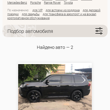
Mercedes-Benz
Porsche
Range Rover
Toyota
По назначению:
для VIP
для встречи из роддома
для деловой
поездки
для свадьбы
для трансфера в аэропорт и на вокзал
корпоративное обслуживание
Подбор автомобиля
Найдено авто — 2