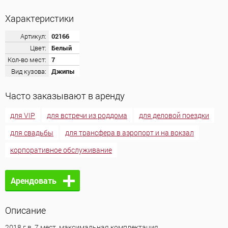
Характеристики
Артикул:
02166
Цвет:
Белый
Кол-во мест:
7
Вид кузова:
Джипы
Часто заказывают в аренду
для VIP
для встречи из роддома
для деловой поездки
для свадьбы
для трансфера в аэропорт и на вокзал
корпоративное обслуживание
Арендовать
Описание
2018 г.в. 7 мест, максимальная комплектация.