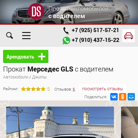
Прокат автомобилей
с водителем
+7 (925) 517-57-21
+7 (910) 437-15-22
Главная
Автомобили
Услуги
Арендовать
Прокат
Мерседес GLS
с водителем
Условия аренды
Заказ проката онлайн
Автомобили
/
Джипы
О компании
Отзывы
Контакты
5
посмотреть отзывы
Рейтинг:
Отзывов:
6
Поделиться: