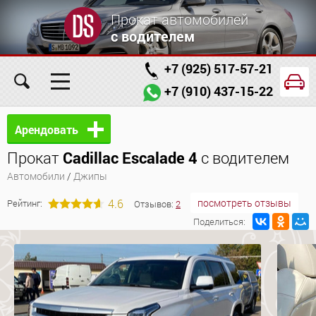
Прокат автомобилей
с водителем
+7 (925) 517-57-21
+7 (910) 437-15-22
Главная
Автомобили
Услуги
Арендовать
Прокат
Cadillac Escalade 4
с водителем
Условия аренды
Заказ проката онлайн
Автомобили
/
Джипы
О компании
Отзывы
Контакты
4.6
посмотреть отзывы
Рейтинг:
Отзывов:
2
Поделиться: