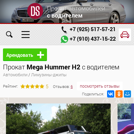
Прокат автомобилей
с водителем
+7 (925) 517-57-21
+7 (910) 437-15-22
Главная
Автомобили
Услуги
Арендовать
Прокат
Mega Hummer H2
с водителем
Условия аренды
Заказ проката онлайн
Автомобили
/
Лимузины-джипы
О компании
Отзывы
Контакты
5
посмотреть отзывы
Рейтинг:
Отзывов:
6
Поделиться: