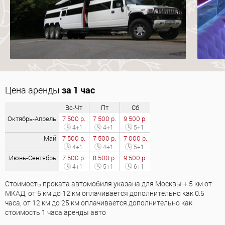
Цена аренды
за 1 час
Вс-Чт
Пт
Сб
Октябрь-Апрель
7 500 р.
7 500 р.
9 500 р.
4+1
4+1
5+1
Май
7 500 р.
7 500 р.
7 000 р.
4+1
4+1
5+1
Июнь-Сентябрь
7 500 р.
8 500 р.
9 500 р.
4+1
5+1
6+1
Стоимость проката автомобиля указана для Москвы + 5 км от
МКАД, от 5 км до 12 км оплачивается дополнительно как 0.5
часа, от 12 км до 25 км оплачивается дополнительно как
стоимость 1 часа аренды авто