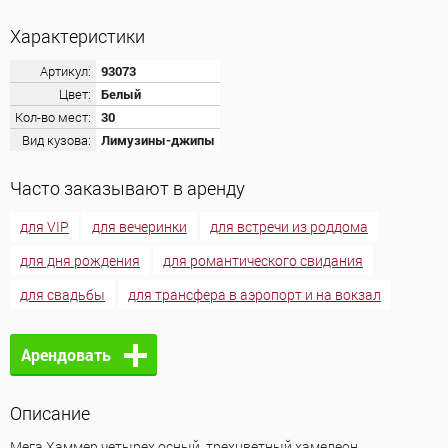
Характеристики
Артикул:
93073
Цвет:
Белый
Кол-во мест:
30
Вид кузова:
Лимузины-джипы
Часто заказывают в аренду
для VIP
для вечеринки
для встречи из роддома
для дня рождения
для романтического свидания
для свадьбы
для трансфера в аэропорт и на вокзал
Арендовать
Описание
Мега Хаммер четырех осный ,трехцветный хамелеон,