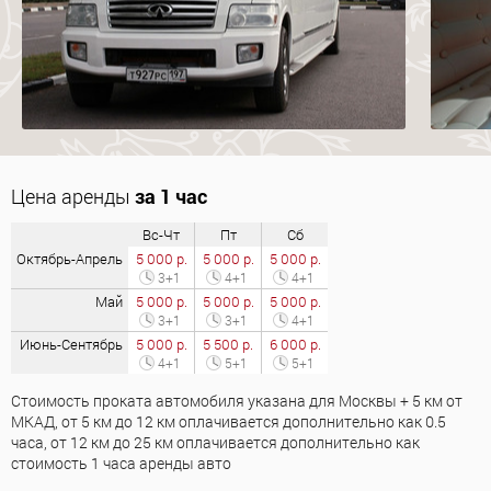
Цена аренды
за 1 час
Вс-Чт
Пт
Сб
Октябрь-Апрель
5 000 р.
5 000 р.
5 000 р.
3+1
4+1
4+1
Май
5 000 р.
5 000 р.
5 000 р.
3+1
3+1
4+1
Июнь-Сентябрь
5 000 р.
5 500 р.
6 000 р.
4+1
5+1
5+1
Стоимость проката автомобиля указана для Москвы + 5 км от
МКАД, от 5 км до 12 км оплачивается дополнительно как 0.5
часа, от 12 км до 25 км оплачивается дополнительно как
стоимость 1 часа аренды авто