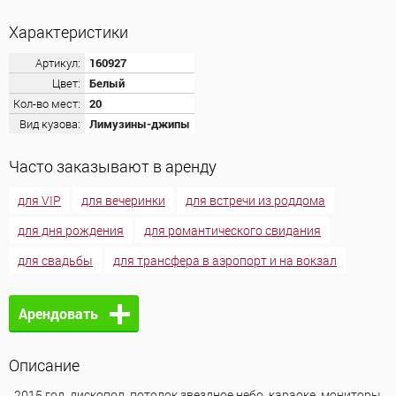
Характеристики
Артикул:
160927
Цвет:
Белый
Кол-во мест:
20
Вид кузова:
Лимузины-джипы
Часто заказывают в аренду
для VIP
для вечеринки
для встречи из роддома
для дня рождения
для романтического свидания
для свадьбы
для трансфера в аэропорт и на вокзал
Арендовать
Описание
2015 год, дископол, потолок звездное небо, караоке, мониторы,