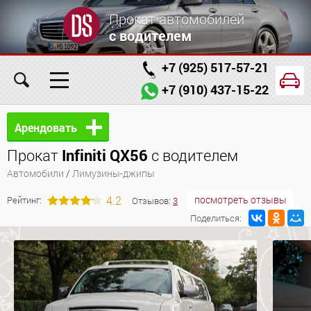
Прокат автомобилей
с водителем
+7 (925) 517-57-21
+7 (910) 437-15-22
Главная
Автомобили
Услуги
Арендовать
Прокат
Infiniti QX56
с водителем
Условия аренды
Заказ проката онлайн
Автомобили
/
Лимузины-джипы
О компании
Отзывы
Контакты
4.2
посмотреть отзывы
Рейтинг:
Отзывов:
3
Поделиться: