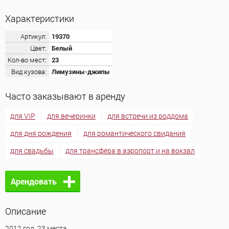
Характеристики
Артикул:
19370
Цвет:
Белый
Кол-во мест:
23
Вид кузова:
Лимузины-джипы
Часто заказывают в аренду
для VIP
для вечеринки
для встречи из роддома
для дня рождения
для романтического свидания
для свадьбы
для трансфера в аэропорт и на вокзал
Арендовать
Описание
2012 год. 23 места.