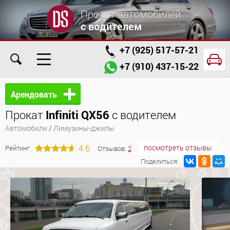
Прокат автомобилей
с водителем
+7 (925) 517-57-21
+7 (910) 437-15-22
Главная
Автомобили
Услуги
Арендовать
Прокат
Infiniti QX56
с водителем
Условия аренды
Заказ проката онлайн
Автомобили
/
Лимузины-джипы
О компании
Отзывы
Контакты
4.6
посмотреть отзывы
Рейтинг:
Отзывов:
2
Поделиться: