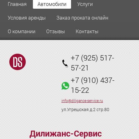
Главная
Автомобили
Услуги
Условия аренды
Заказ проката онлайн
О компании
Отзывы
Контакты
+7 (925) 517-
57-21
+7 (910) 437-
15-22
info@diligance-service.ru
ул.Угрешская д.2 стр.80
Дилижанс-Сервис