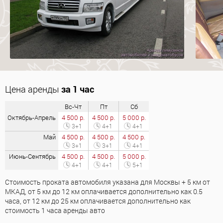
Цена аренды
за 1 час
Вс-Чт
Пт
Сб
Октябрь-Апрель
4 500 р.
4 500 р.
5 000 р.
3+1
4+1
4+1
Май
4 500 р.
4 500 р.
4 500 р.
3+1
3+1
4+1
Июнь-Сентябрь
4 500 р.
4 500 р.
5 000 р.
4+1
4+1
5+1
Стоимость проката автомобиля указана для Москвы + 5 км от
МКАД, от 5 км до 12 км оплачивается дополнительно как 0.5
часа, от 12 км до 25 км оплачивается дополнительно как
стоимость 1 часа аренды авто