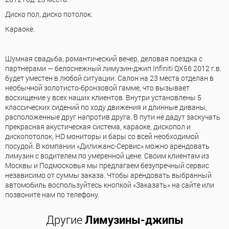
Диско пол, диско потолок.
Караоке.
Шумная свадьба, романтический вечер, деловая поездка с
партнерами — белоснежный лимузин-джип Infiniti QX56 2012 г.в.
будет уместен в любой ситуации. Салон на 23 места отделан в
необычной золотисто-бронзовой гамме, что вызывает
восхищение у всех наших клиентов. Внутри установлены 5
классических сидений по ходу движения и длинные диваны,
расположенные друг напротив друга. В пути не дадут заскучать
прекрасная акустическая система, караоке, дископол и
дископотолок, HD мониторы и бары со всей необходимой
посудой. В компании «Дилижанс-Сервис» можно арендовать
лимузин с водителем по умеренной цене. Своим клиентам из
Москвы и Подмосковья мы предлагаем безупречный сервис
независимо от суммы заказа. Чтобы арендовать выбранный
автомобиль воспользуйтесь кнопкой «Заказать» на сайте или
позвоните нам по телефону.
Другие
Лимузины-джипы