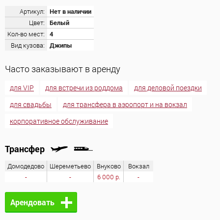
Артикул:
Нет в наличии
Цвет:
Белый
Кол-во мест:
4
Вид кузова:
Джипы
Часто заказывают в аренду
для VIP
для встречи из роддома
для деловой поездки
для свадьбы
для трансфера в аэропорт и на вокзал
корпоративное обслуживание
Трансфер
Домодедово
Шереметьево
Внуково
Вокзал
-
-
6 000 р.
-
Арендовать