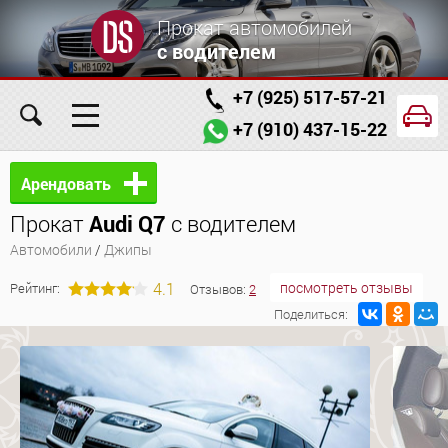
Прокат автомобилей
с водителем
+7 (925) 517-57-21
+7 (910) 437-15-22
Главная
Автомобили
Услуги
Арендовать
Прокат
Audi Q7
с водителем
Условия аренды
Заказ проката онлайн
Автомобили
/
Джипы
О компании
Отзывы
Контакты
4.1
посмотреть отзывы
Рейтинг:
Отзывов:
2
Поделиться: