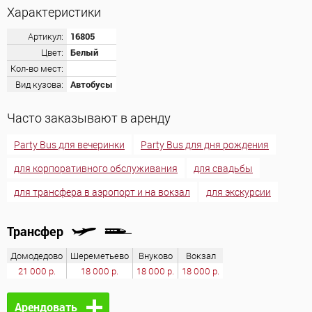
Характеристики
Артикул:
16805
Цвет:
Белый
Кол-во мест:
Вид кузова:
Автобусы
Часто заказывают в аренду
Party Bus для вечеринки
Party Bus для дня рождения
для корпоративного обслуживания
для свадьбы
для трансфера в аэропорт и на вокзал
для экскурсии
Трансфер
Домодедово
Шереметьево
Внуково
Вокзал
21 000 р.
18 000 р.
18 000 р.
18 000 р.
Арендовать