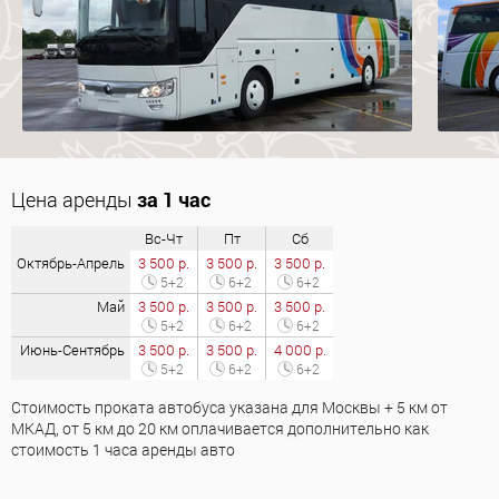
Цена аренды
за 1 час
Вс-Чт
Пт
Сб
Октябрь-Апрель
3 500 р.
3 500 р.
3 500 р.
5+2
6+2
6+2
Май
3 500 р.
3 500 р.
3 500 р.
5+2
6+2
6+2
Июнь-Сентябрь
3 500 р.
3 500 р.
4 000 р.
5+2
6+2
6+2
Стоимость проката автобуса указана для Москвы + 5 км от
МКАД, от 5 км до 20 км оплачивается дополнительно как
стоимость 1 часа аренды авто