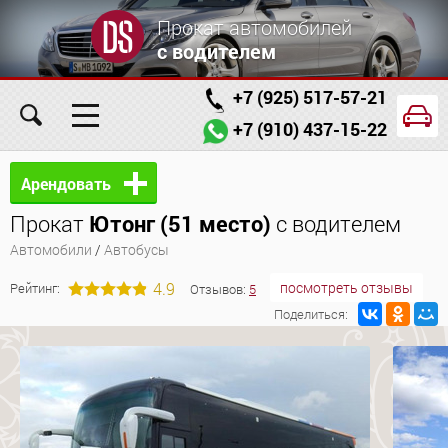
Прокат автомобилей
с водителем
+7 (925) 517-57-21
+7 (910) 437-15-22
Главная
Автомобили
Услуги
Арендовать
Прокат
Ютонг (51 место)
с водителем
Условия аренды
Заказ проката онлайн
Автомобили
/
Автобусы
О компании
Отзывы
Контакты
4.9
посмотреть отзывы
Рейтинг:
Отзывов:
5
Поделиться: