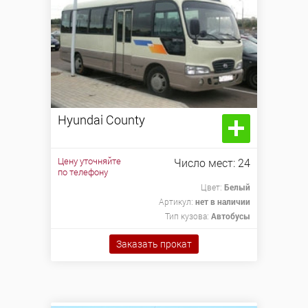
Hyundai County
Hyundai County
*24 -27 мест
Цену уточняйте
Число мест: 24
*кондиционер
по телефону
*громкая связь
Цвет:
Белый
*аудисистема
Артикул:
нет в наличии
Тип кузова:
Автобусы
Цену уточняйте
Заказать прокат
по телефону
Заказать прокат