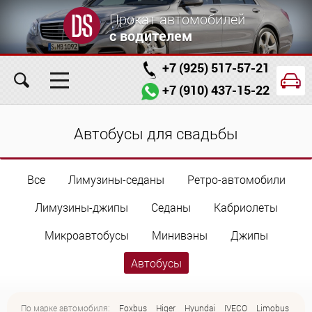
Прокат автомобилей
с водителем
+7 (925) 517-57-21
+7 (910) 437-15-22
Главная
Автомобили
Услуги
Автобусы для свадьбы
Условия аренды
Заказ проката онлайн
Все
Лимузины-седаны
Ретро-автомобили
О компании
Отзывы
Контакты
Лимузины-джипы
Седаны
Кабриолеты
Микроавтобусы
Минивэны
Джипы
Автобусы
По марке автомобиля:
Foxbus
Higer
Hyundai
IVECO
Limobus