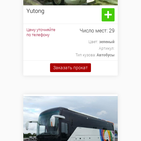
Показать авто
Сбросить
Yutong
Yutong
2009 г.в. 29 мест, кондиционер, микрофон.
Цену уточняйте
Число мест: 29
по телефону
Цвет:
зеленый
Артикул:
Цену уточняйте
Заказать прокат
по телефону
Тип кузова:
Автобусы
Заказать прокат