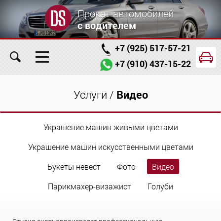
Прокат автомобилей
с водителем
+7 (925) 517-57-21
+7 (910) 437-15-22
Главная
Автомобили
Услуги
Услуги
/
Видео
Условия аренды
Заказ проката онлайн
Украшение машин живыми цветами
О компании
Отзывы
Контакты
Украшение машин искусственными цветами
Букеты невест
Фото
Видео
Парикмахер-визажист
Голуби