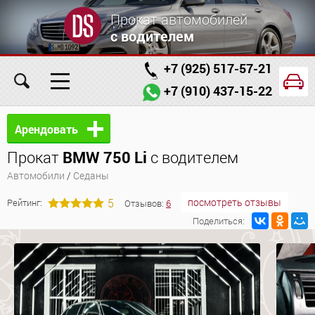
Прокат автомобилей
с водителем
+7 (925) 517-57-21
+7 (910) 437-15-22
Главная
Автомобили
Услуги
Арендовать
Прокат
BMW 750 Li
с водителем
Условия аренды
Заказ проката онлайн
Автомобили
/
Седаны
О компании
Отзывы
Контакты
5
посмотреть отзывы
Рейтинг:
Отзывов:
6
Поделиться: