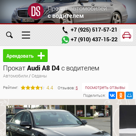
Прокат автомобилей
с водителем
+7 (925) 517-57-21
+7 (910) 437-15-22
Главная
Автомобили
Услуги
Арендовать
Прокат
Audi A8 D4
с водителем
Условия аренды
Заказ проката онлайн
Автомобили
/
Седаны
О компании
Отзывы
Контакты
4.4
посмотреть отзывы
Рейтинг:
Отзывов:
5
Поделиться: