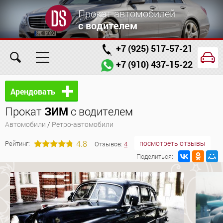
Прокат автомобилей
с водителем
+7 (925) 517-57-21
+7 (910) 437-15-22
Главная
Автомобили
Услуги
Арендовать
Прокат
ЗИМ
с водителем
Условия аренды
Заказ проката онлайн
Автомобили
/
Ретро-автомобили
О компании
Отзывы
Контакты
4.8
посмотреть отзывы
Рейтинг:
Отзывов:
4
Поделиться: