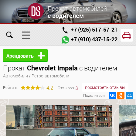
Прокат автомобилей
с водителем
+7 (925) 517-57-21
+7 (910) 437-15-22
Главная
Автомобили
Услуги
Арендовать
Прокат
Chevrolet Impala
с водителем
Условия аренды
Заказ проката онлайн
Автомобили
/
Ретро-автомобили
О компании
Отзывы
Контакты
4.2
посмотреть отзывы
Рейтинг:
Отзывов:
3
Поделиться: