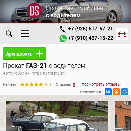
Прокат автомобилей
с водителем
+7 (925) 517-57-21
+7 (910) 437-15-22
Главная
Автомобили
Услуги
Арендовать
Прокат
ГАЗ-21
с водителем
Условия аренды
Заказ проката онлайн
Автомобили
/
Ретро-автомобили
О компании
Отзывы
Контакты
4.9
посмотреть отзывы
Рейтинг:
Отзывов:
5
Поделиться: