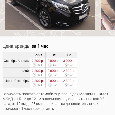
Цена аренды
за 1 час
Вс-Чт
Пт
Сб
Октябрь-Апрель
2 800 р.
2 800 р.
3 000 р.
3+1
4+1
5+1
Май
2 800 р.
2 800 р.
2 800 р.
3+1
5+1
5+1
Июнь-Сентябрь
2 800 р.
2 800 р.
2 800 р.
3+1
5+1
5+1
Стоимость проката автомобиля указана для Москвы + 5 км от
МКАД, от 5 км до 12 км оплачивается дополнительно как 0.5
часа, от 12 км до 25 км оплачивается дополнительно как
стоимость 1 часа аренды авто