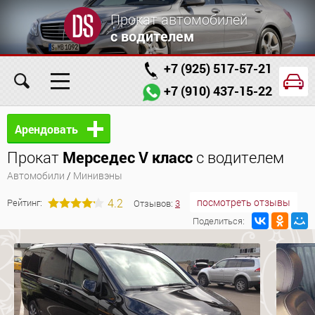
Прокат автомобилей
с водителем
+7 (925) 517-57-21
+7 (910) 437-15-22
Главная
Автомобили
Услуги
Арендовать
Прокат
Мерседес V класс
с водителем
Условия аренды
Заказ проката онлайн
Автомобили
/
Минивэны
О компании
Отзывы
Контакты
4.2
посмотреть отзывы
Рейтинг:
Отзывов:
3
Поделиться: