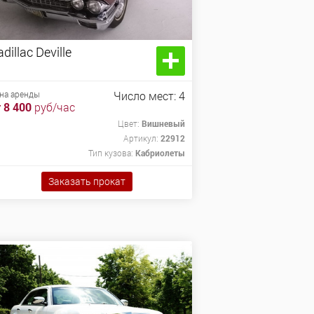
dillac Deville
dillac Deville
томобиль, 1962г.в.
на аренды
Число мест: 4
 8 400
руб/час
Цвет:
Вишневый
на аренды
Заказать прокат
Артикул:
22912
 8 400
руб/час
Тип кузова:
Кабриолеты
Заказать прокат