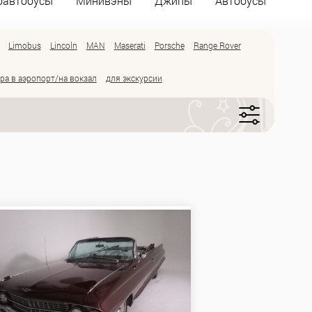
оавтобусы
Минивэны
Джипы
Автобусы
Limobus
Lincoln
MAN
Maserati
Porsche
Range Rover
ра в аэропорт/на вокзал
для экскурсии