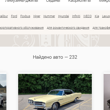
Лимузины-джипы
Седаны
Кабриолеты
Микр
alibur
Ford
Foxbus
Higer
Hummer
Hyundai
Infiniti
IVECO
Kia
Lexus
 корпоративного обслуживания
для романтического свидания
для трансфе
Найдено авто — 232
Вместимость:
Цвет: