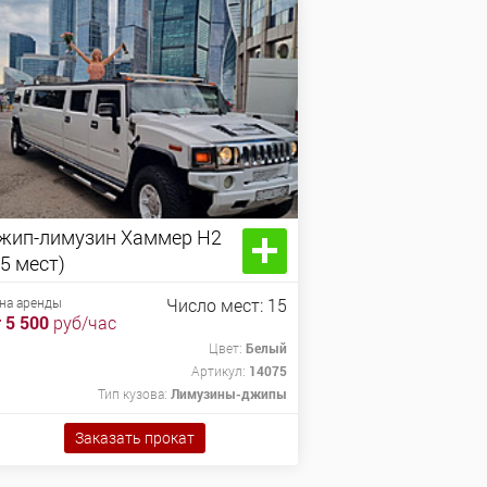
жип-лимузин Хаммер H2
15 мест)
на аренды
Число мест: 15
 5 500
руб/час
Цвет:
Белый
Артикул:
14075
Тип кузова:
Лимузины-джипы
Заказать прокат