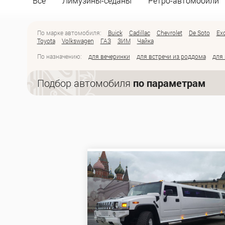
Все
Лимузины-седаны
Ретро-автомобили
По марке автомобиля:
Buick
Cadillac
Chevrolet
De Soto
Exc
Toyota
Volkswagen
ГАЗ
ЗИМ
Чайка
По назначению:
для вечеринки
для встречи из роддома
для
Подбор автомобиля
по параметрам
Марка:
Цена:
Показать авто
Сбросить